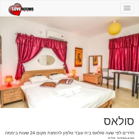
סולאס
-
072-
2239411
-
חדרים
לפי
שעה
סולאס
חדרים לפי שעה סולאס בית עובד טלפון להזמנת מקום 24 שעות ביממה
072-2239420